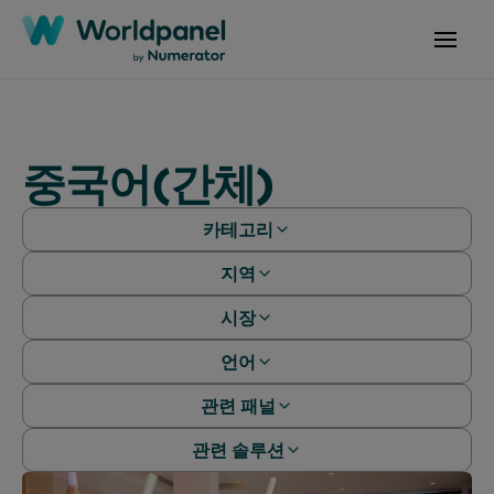
중국어(간체)
카테고리
지역
백서
웨비나
시장
아프리카
사례 연구
아시아 태평양
언어
알제리
보고서
유럽
아르헨티나
관련 패널
기사
중국어(간체)
전 세계
호주
중국어 (번체)
관련 솔루션
라틴 아메리카
베이비 패널
방글라데시
영어
중동
뷰티 패널