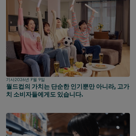
볼리비아
행동 분석
프랑스어
북미
패션 패널
브라질
마케팅 효과성
한국어
OOH 패널
중미
PanelVoice 설문조사
포르투갈어
휘발유 패널
칠레
세분화
스페인어
구매 패널
콜롬비아
노조원
도미니카 공화국
기술 & 엔터테인먼트
에콰도르
사용 패널
이집트
에티오피아
기사
2026년 7월 9일
프랑스
월드컵의 가치는 단순한 인기뿐만 아니라, 고가
가나
치 소비자들에게도 있습니다.
전 세계
인도
인도네시아
아일랜드