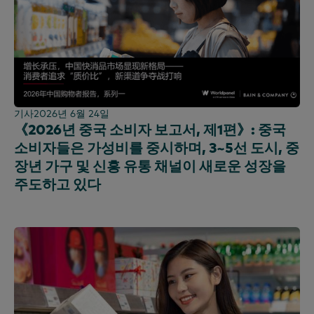
케냐
한국
중국 본토 (CN)
중국 본토 (EN)
말레이시아
멕시코
기사
2026년 6월 24일
《2026년 중국 소비자 보고서, 제1편》: 중국
모로코
소비자들은 가성비를 중시하며, 3~5선 도시, 중
나이지리아
장년 가구 및 신흥 유통 채널이 새로운 성장을
페루
주도하고 있다
필리핀
포르투갈
사우디아라비아
스코틀랜드
남아프리카공화국
스페인