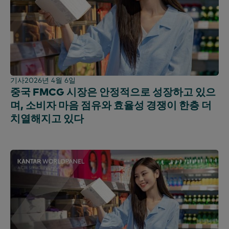
스리랑카
대만
태국
우간다
영국 및 아일랜드
기사
2026년 4월 6일
아랍에미리트
중국 FMCG 시장은 안정적으로 성장하고 있으
영국
며, 소비자 마음 점유와 효율성 경쟁이 한층 더
미국
치열해지고 있다
베트남