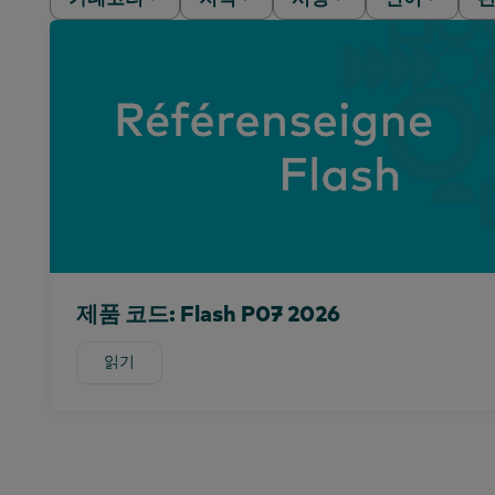
백서
아프리카
알제리
중국어(간체
웨비나
아시아 태평양
아르헨티나
중국어 (번체
사례 연구
유럽
호주
영어
보고서
전 세계
방글라데시
프랑스어
기사
라틴 아메리카
볼리비아
한국어
중동
브라질
포르투갈어
북미
중미
스페인어
칠레
제품 코드: Flash P07 2026
콜롬비아
도미니카 공화국
읽기
읽기
에콰도르
이집트
에티오피아