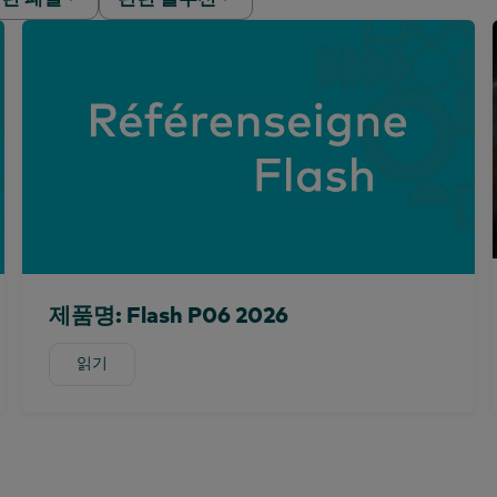
)
베이비 패널
행동 분석
)
뷰티 패널
마케팅 효과성
패션 패널
PanelVoice 설문조사
OOH 패널
세분화
휘발유 패널
구매 패널
노조원
기술 & 엔터테인먼트
제품명: Flash P06 2026
사용 패널
읽기
읽기