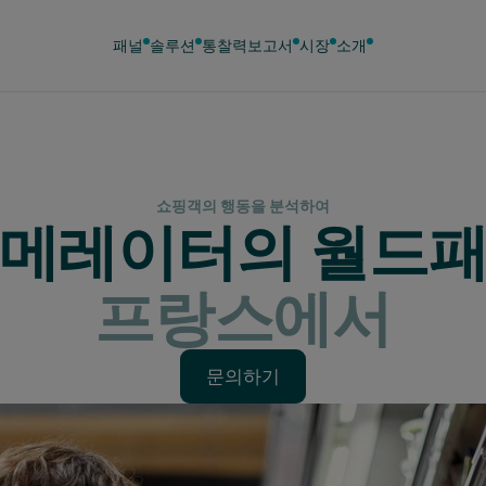
패널
솔루션
통찰력
보고서
시장
소개
쇼핑객의 행동을 분석하여
메레이터의 월드
프랑스에서
문의하기
문의하기