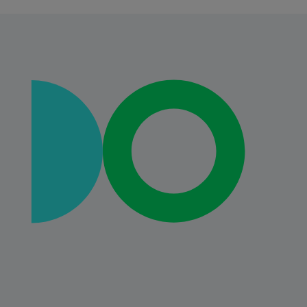
프랑스
가나
전 세계
인도
인도네시아
아일랜드
케냐
한국
중국 본토 (CN)
중국 본토 (EN)
90 Espl. du Général de Gaulle
말레이시아
92400 Courbevoie
멕시코
프랑스
모로코
전화 : +33 (0)1 30 74 80 80
나이지리아
페루
지도 보기