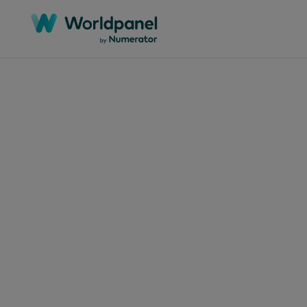
기사
2026년 2월
새해
간 
자들