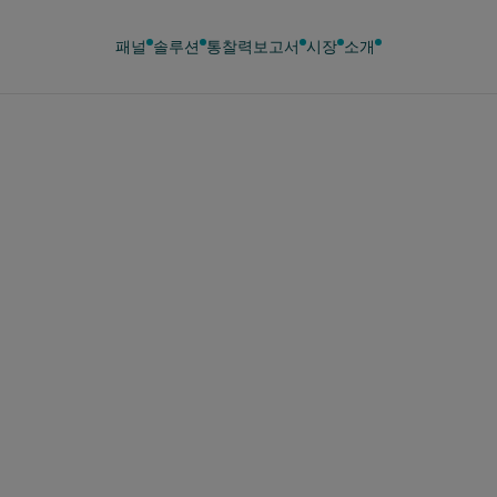
패널
솔루션
통찰력
보고서
시장
소개
 9일
, 새로운 균형: 축제
과소비 후 아일랜드
의 재정 재조정