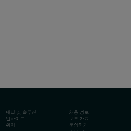
기사
2026년 8월 5일
칠레에서 GLP-1의 효과: 사용자의 84.2%가
옷 사이즈를 줄였다
패널 및 솔루션
채용 정보
인사이트
보도 자료
위치
문의하기