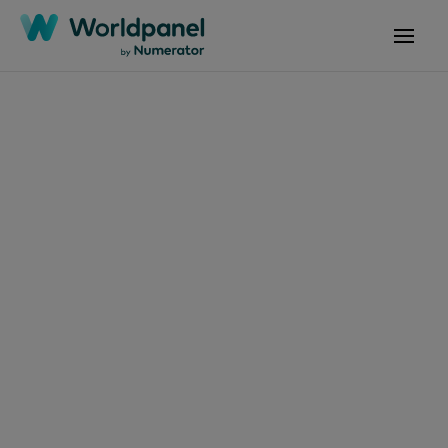
기사
2026년 3월 31일
칠레 하드 디스카운트
시장의 부상: 소매 및 마
케팅 업계에 펼쳐지는
성장 기회