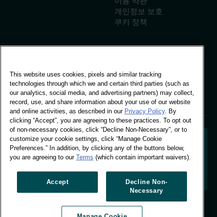
이용 약관
개인정보 보호
쿠키 정책
글로벌 오피스
This website uses cookies, pixels and similar tracking
비보 빌딩, 스탬퍼드 스트리
technologies through which we and certain third parties (such as
트 30번지, 런던
our analytics, social media, and advertising partners) may collect,
런던 SE1 9LQ
record, use, and share information about your use of our website
T +44 (0)207 076 9000
and online activities, as described in our
Privacy Policy
. By
clicking “Accept”, you are agreeing to these practices. To opt out
of non-necessary cookies, click “Decline Non-Necessary”, or to
customize your cookie settings, click “Manage Cookie
Preferences.” In addition, by clicking any of the buttons below,
you are agreeing to our
Terms
(which contain important waivers).
소비자 행동을 해독하여 브랜드의 미래를 설계합니다. 행
동 데이터를 실행 가능한 통찰로 전환하여 데이터 기반 성
장을 주도합니다.
Accept
Decline Non-
Necessary
쿠키 설정 관리
Manage Cookie